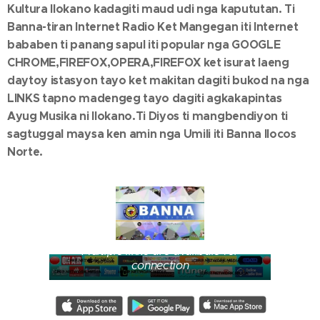
Kultura Ilokano kadagiti maud udi nga kapututan. Ti
Banna-tiran Internet Radio Ket Mangegan iti Internet
bababen ti panang sapul iti popular nga GOOGLE
CHROME,FIREFOX,OPERA,FIREFOX ket isurat laeng
daytoy istasyon tayo ket makitan dagiti bukod na nga
LINKS tapno madengeg tayo dagiti agkakapintas
Ayug Musika ni Ilokano.Ti Diyos ti mangbendiyon ti
sagtuggal maysa ken amin nga Umili iti Banna Ilocos
Norte.
Multiple links are availbale for
connection