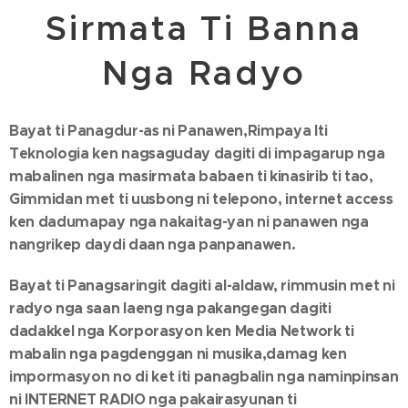
Sirmata Ti Banna
Nga Radyo
Bayat ti Panagdur-as ni Panawen,Rimpaya Iti
Teknologia ken nagsaguday dagiti di impagarup nga
mabalinen nga masirmata babaen ti kinasirib ti tao,
Gimmidan met ti uusbong ni telepono, internet access
ken dadumapay nga nakaitag-yan ni panawen nga
nangrikep daydi daan nga panpanawen.
Bayat ti Panagsaringit dagiti al-aldaw, rimmusin met ni
radyo nga saan laeng nga pakangegan dagiti
dadakkel nga Korporasyon ken Media Network ti
mabalin nga pagdenggan ni musika,damag ken
impormasyon no di ket iti panagbalin nga naminpinsan
ni INTERNET RADIO nga pakairasyunan ti