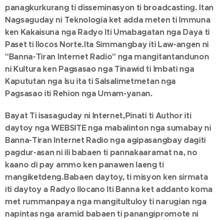
panagkurkurang ti disseminasyon ti broadcasting. Itan
Nagsaguday ni Teknologia ket adda meten ti Immuna
ken Kakaisuna nga Radyo Iti Umabagatan nga Daya ti
Paset ti Ilocos Norte.Ita Simmangbay iti Law-angen ni
"Banna-Tiran Internet Radio" nga mangitantandunon
ni Kultura ken Pagsasao nga Tinawid ti Imbati nga
Kapututan nga Isu ita ti Salsalimetmetan nga
Pagsasao iti Rehion nga Umam-yanan.
Bayat Ti isasaguday ni Internet,Pinati ti Author iti
daytoy nga WEBSITE nga mabalinton nga sumabay ni
Banna-Tiran Internet Radio nga agipasangbay dagiti
pagdur-asan ni ili babaen ti pannakaaramat na, no
kaano di pay ammo ken panawen laeng ti
mangiketdeng.Babaen daytoy, ti misyon ken sirmata
iti daytoy a Radyo Ilocano Iti Banna ket addanto koma
met rummanpaya nga mangitultuloy ti narugian nga
napintas nga aramid babaen ti panangipromote ni